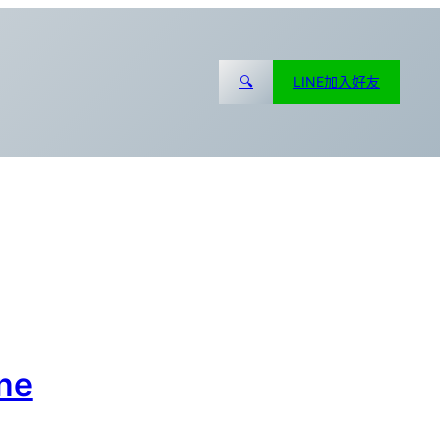
🔍
LINE加入好友
ine