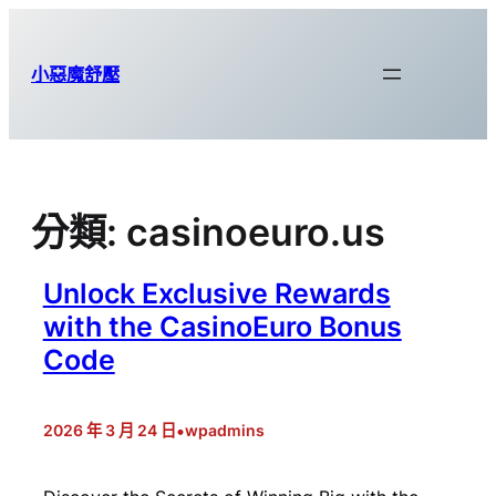
跳
至
小惡魔舒壓
主
要
內
容
分類:
casinoeuro.us
Unlock Exclusive Rewards
with the CasinoEuro Bonus
Code
•
2026 年 3 月 24 日
wpadmins