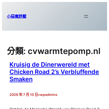
跳
至
小惡魔舒壓
主
要
內
容
分類:
cvwarmtepomp.nl
Kruisig de Dinerwereld met
Chicken Road 2’s Verbluffende
Smaken
•
2026 年 7 月 10 日
wpadmins