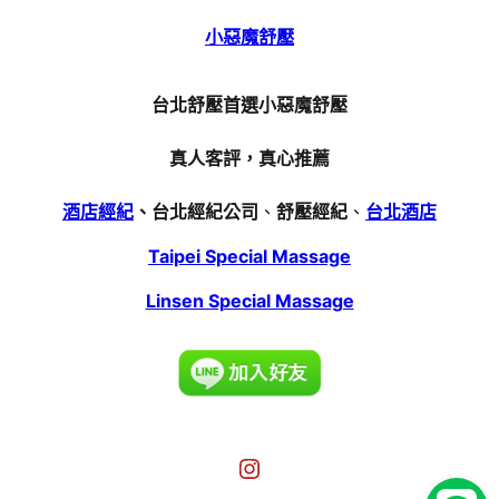
小惡魔舒壓
台北舒壓首選小惡魔舒壓
真人客評，真心推薦
酒店經紀
、台北經紀公司
、
舒壓經紀
、
台北酒店
Taipei Special Massage
Linsen Special Massage
Instagram