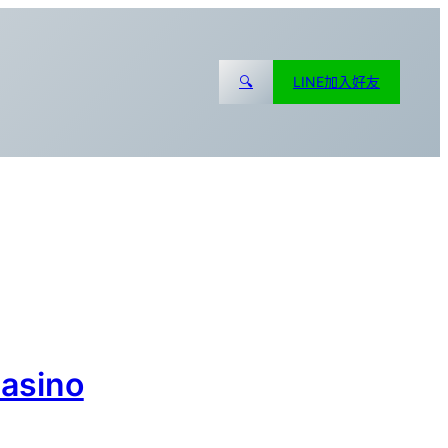
🔍
LINE加入好友
Casino