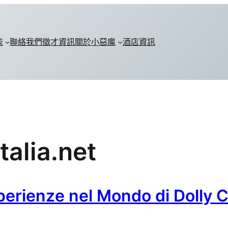
表
聯絡我們
徵才資訊
關於小惡魔
酒店資訊
talia.net
sperienze nel Mondo di Dolly 