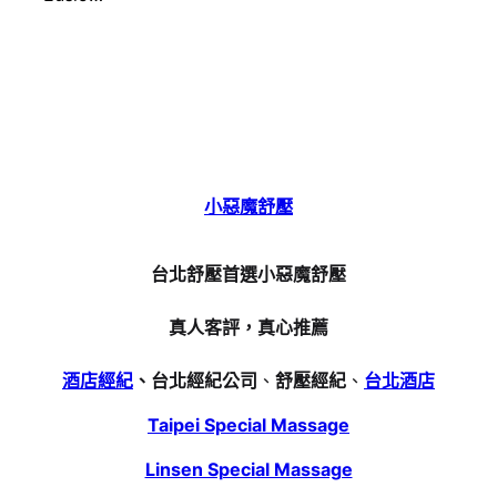
小惡魔舒壓
台北舒壓首選小惡魔舒壓
真人客評，真心推薦
酒店經紀
、台北經紀公司
、
舒壓經紀
、
台北酒店
Taipei Special Massage
Linsen Special Massage