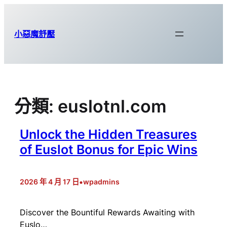
跳
至
小惡魔舒壓
主
要
內
容
分類:
euslotnl.com
Unlock the Hidden Treasures
of Euslot Bonus for Epic Wins
•
2026 年 4 月 17 日
wpadmins
Discover the Bountiful Rewards Awaiting with
Euslo…