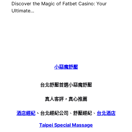
Discover the Magic of Fatbet Casino: Your
Ultimate…
小惡魔舒壓
台北舒壓首選小惡魔舒壓
真人客評，真心推薦
酒店經紀
、台北經紀公司
、
舒壓經紀
、
台北酒店
Taipei Special Massage