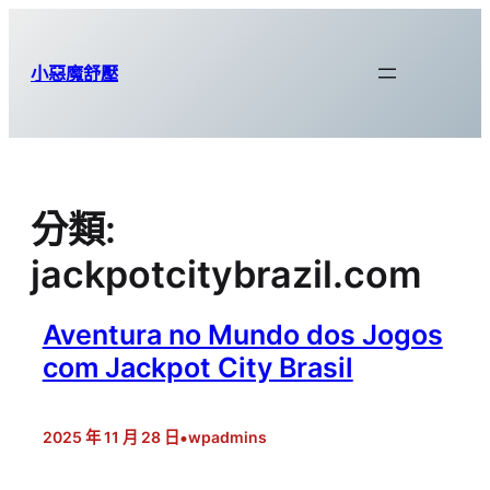
跳
至
小惡魔舒壓
主
要
內
容
分類:
jackpotcitybrazil.com
Aventura no Mundo dos Jogos
com Jackpot City Brasil
•
2025 年 11 月 28 日
wpadmins