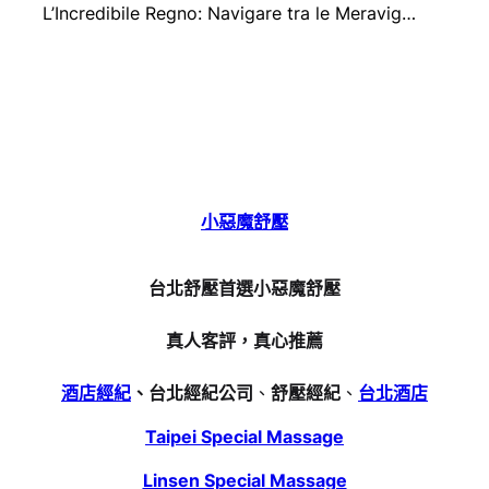
L’Incredibile Regno: Navigare tra le Meravig…
小惡魔舒壓
台北舒壓首選小惡魔舒壓
真人客評，真心推薦
酒店經紀
、台北經紀公司
、
舒壓經紀
、
台北酒店
Taipei Special Massage
Linsen Special Massage