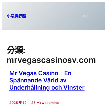
跳
至
小惡魔舒壓
主
要
內
容
分類:
mrvegascasinosv.com
Mr Vegas Casino – En
Spännande Värld av
Underhållning och Vinster
•
2025 年 12 月 25 日
wpadmins