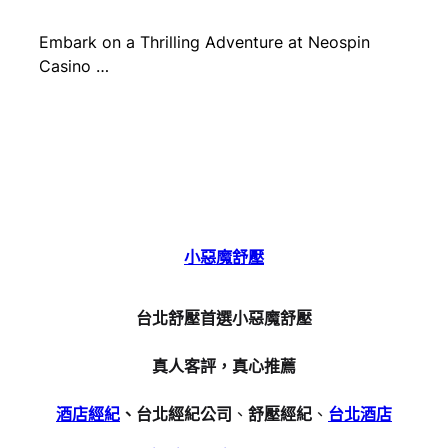
Embark on a Thrilling Adventure at Neospin
Casino …
小惡魔舒壓
台北舒壓首選小惡魔舒壓
真人客評，真心推薦
酒店經紀
、台北經紀公司
、
舒壓經紀
、
台北酒店