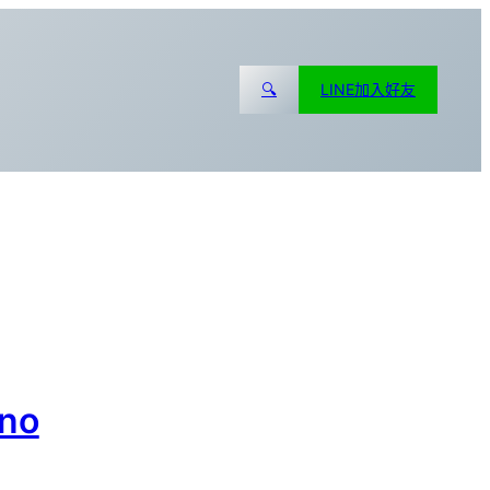
🔍
LINE加入好友
ino