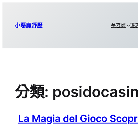
小惡魔舒壓
美容師
班
分類:
posidocasin
La Magia del Gioco Scopr