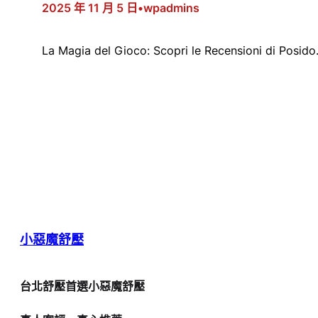
2025 年 11 月 5 日
•
wpadmins
La Magia del Gioco: Scopri le Recensioni di Posid
小惡魔舒壓
台北舒壓首選小惡魔舒壓