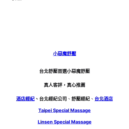
小惡魔舒壓
台北舒壓首選小惡魔舒壓
真人客評，真心推薦
酒店經紀
、台北經紀公司
、
舒壓經紀
、
台北酒店
Taipei Special Massage
Linsen Special Massage