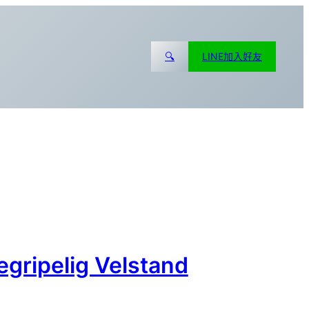
🔍
LINE加入好友
ripelig Velstand