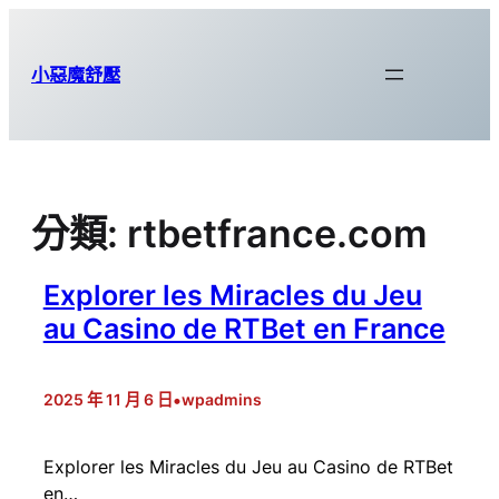
跳
至
小惡魔舒壓
主
要
內
容
分類:
rtbetfrance.com
Explorer les Miracles du Jeu
au Casino de RTBet en France
•
2025 年 11 月 6 日
wpadmins
Explorer les Miracles du Jeu au Casino de RTBet
en…