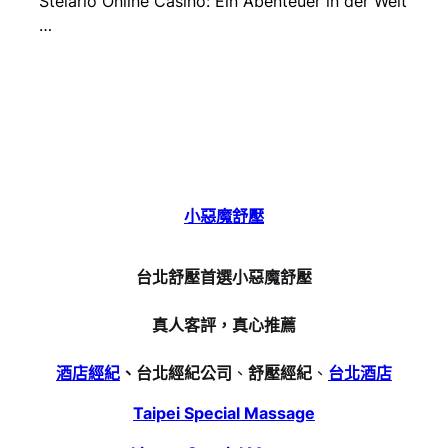
Stelario Online Casino: Ein Abenteuer in der Welt
…
小惡魔舒壓
台北舒壓首選小惡魔舒壓
真人客評，真心推薦
酒店經紀
、台北經紀公司
、
舒壓經紀
、
台北酒店
Taipei Special Massage