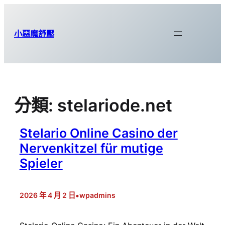
跳
至
小惡魔舒壓
主
要
內
容
分類:
stelariode.net
Stelario Online Casino der
Nervenkitzel für mutige
Spieler
•
2026 年 4 月 2 日
wpadmins