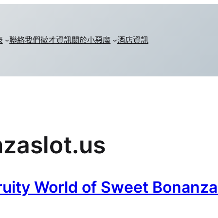
表
聯絡我們
徵才資訊
關於小惡魔
酒店資訊
zaslot.us
uity World of Sweet Bonanza