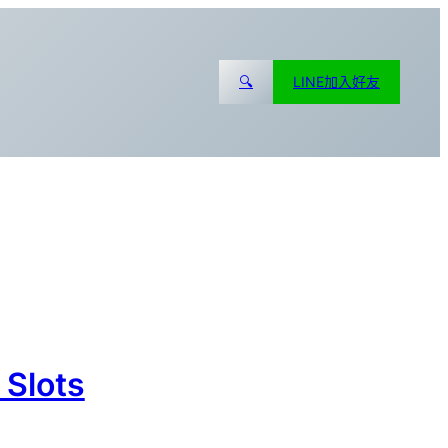
🔍
LINE加入好友
 Slots