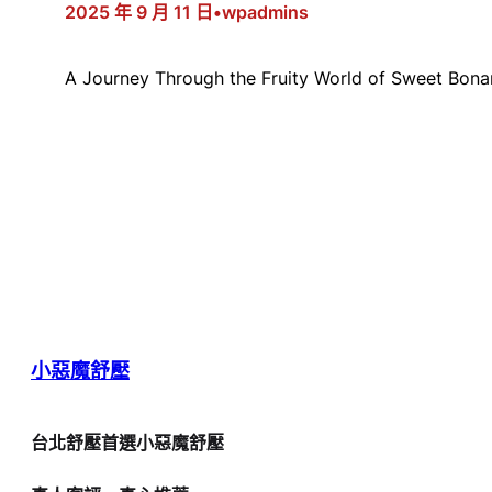
2025 年 9 月 11 日
•
wpadmins
A Journey Through the Fruity World of Sweet Bon
小惡魔舒壓
台北舒壓首選小惡魔舒壓