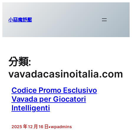
跳
至
小惡魔舒壓
主
要
內
容
分類:
vavadacasinoitalia.com
Codice Promo Esclusivo
Vavada per Giocatori
Intelligenti
•
2025 年 12 月 16 日
wpadmins