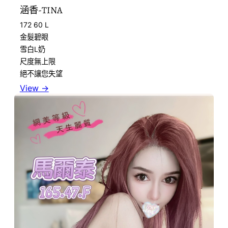
涵香-TINA
172 60 L
金髮碧眼
雪白L奶
尺度無上限
絕不讓您失望
View →