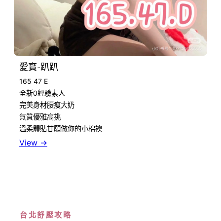
愛寶-趴趴
165 47 E
全新0經驗素人
完美身材腰瘦大奶
氣質優雅高挑
溫柔體貼甘願做你的小棉襖
View →
台北舒壓攻略