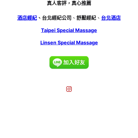
真人客評，真心推薦
酒店經紀
、台北經紀公司
、
舒壓經紀
、
台北酒店
Taipei Special Massage
Linsen Special Massage
Instagram