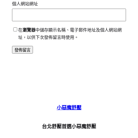
個人網站網址
在
瀏覽器
中儲存顯示名稱、電子郵件地址及個人網站網
址，以供下次發佈留言時使用。
小惡魔舒壓
台北舒壓首選小惡魔舒壓