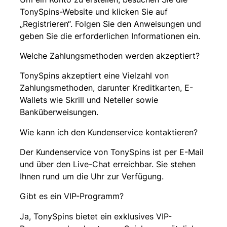
TonySpins-Website und klicken Sie auf
„Registrieren“. Folgen Sie den Anweisungen und
geben Sie die erforderlichen Informationen ein.
Welche Zahlungsmethoden werden akzeptiert?
TonySpins akzeptiert eine Vielzahl von
Zahlungsmethoden, darunter Kreditkarten, E-
Wallets wie Skrill und Neteller sowie
Banküberweisungen.
Wie kann ich den Kundenservice kontaktieren?
Der Kundenservice von TonySpins ist per E-Mail
und über den Live-Chat erreichbar. Sie stehen
Ihnen rund um die Uhr zur Verfügung.
Gibt es ein VIP-Programm?
Ja, TonySpins bietet ein exklusives VIP-