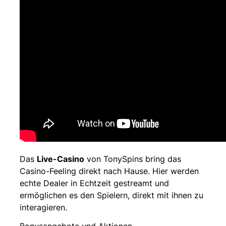
Das
Live-Casino
von TonySpins bring das
Casino-Feeling direkt nach Hause. Hier werden
echte Dealer in Echtzeit gestreamt und
ermöglichen es den Spielern, direkt mit ihnen zu
interagieren.