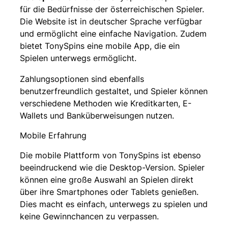
für die Bedürfnisse der österreichischen Spieler.
Die Website ist in deutscher Sprache verfügbar
und ermöglicht eine einfache Navigation. Zudem
bietet TonySpins eine mobile App, die ein
Spielen unterwegs ermöglicht.
Zahlungsoptionen sind ebenfalls
benutzerfreundlich gestaltet, und Spieler können
verschiedene Methoden wie Kreditkarten, E-
Wallets und Banküberweisungen nutzen.
Mobile Erfahrung
Die mobile Plattform von TonySpins ist ebenso
beeindruckend wie die Desktop-Version. Spieler
können eine große Auswahl an Spielen direkt
über ihre Smartphones oder Tablets genießen.
Dies macht es einfach, unterwegs zu spielen und
keine Gewinnchancen zu verpassen.