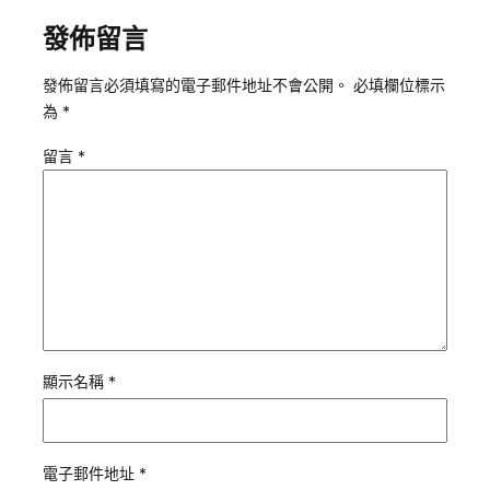
發佈留言
發佈留言必須填寫的電子郵件地址不會公開。
必填欄位標示
為
*
留言
*
顯示名稱
*
電子郵件地址
*