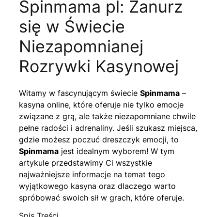
Spinmama pl: Zanurz
się w Świecie
Niezapomnianej
Rozrywki Kasynowej
Witamy w fascynującym świecie
Spinmama
–
kasyna online, które oferuje nie tylko emocje
związane z grą, ale także niezapomniane chwile
pełne radości i adrenaliny. Jeśli szukasz miejsca,
gdzie możesz poczuć dreszczyk emocji, to
Spinmama
jest idealnym wyborem! W tym
artykule przedstawimy Ci wszystkie
najważniejsze informacje na temat tego
wyjątkowego kasyna oraz dlaczego warto
spróbować swoich sił w grach, które oferuje.
Spis Treści