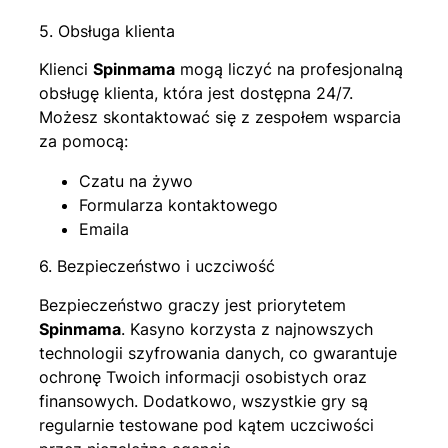
5. Obsługa klienta
Klienci
Spinmama
mogą liczyć na profesjonalną
obsługę klienta, która jest dostępna 24/7.
Możesz skontaktować się z zespołem wsparcia
za pomocą:
Czatu na żywo
Formularza kontaktowego
Emaila
6. Bezpieczeństwo i uczciwość
Bezpieczeństwo graczy jest priorytetem
Spinmama
. Kasyno korzysta z najnowszych
technologii szyfrowania danych, co gwarantuje
ochronę Twoich informacji osobistych oraz
finansowych. Dodatkowo, wszystkie gry są
regularnie testowane pod kątem uczciwości