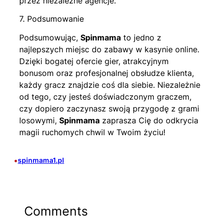
przez niezależne agencje.
7. Podsumowanie
Podsumowując,
Spinmama
to jedno z
najlepszych miejsc do zabawy w kasynie online.
Dzięki bogatej ofercie gier, atrakcyjnym
bonusom oraz profesjonalnej obsłudze klienta,
każdy gracz znajdzie coś dla siebie. Niezależnie
od tego, czy jesteś doświadczonym graczem,
czy dopiero zaczynasz swoją przygodę z grami
losowymi,
Spinmama
zaprasza Cię do odkrycia
magii ruchomych chwil w Twoim życiu!
•
spinmama1.pl
Comments