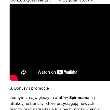
Gonzo’s Quest
NetEnt
Przygoda
95.97%
3. Bonusy i promocje
Jednym z największych atutów
Spinmama
są
atrakcyjne bonusy, które przyciągają nowych
graczy oraz nagradzają lojalnych użytkowników.