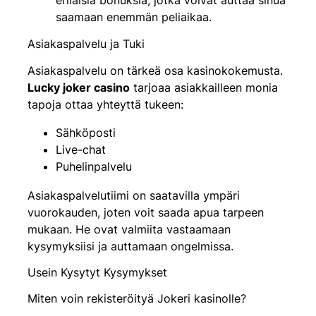
erilaisia bonuksia, jotka voivat auttaa sinua
saamaan enemmän peliaikaa.
Asiakaspalvelu ja Tuki
Asiakaspalvelu on tärkeä osa kasinokokemusta.
Lucky joker casino
tarjoaa asiakkailleen monia
tapoja ottaa yhteyttä tukeen:
Sähköposti
Live-chat
Puhelinpalvelu
Asiakaspalvelutiimi on saatavilla ympäri
vuorokauden, joten voit saada apua tarpeen
mukaan. He ovat valmiita vastaamaan
kysymyksiisi ja auttamaan ongelmissa.
Usein Kysytyt Kysymykset
Miten voin rekisteröityä Jokeri kasinolle?