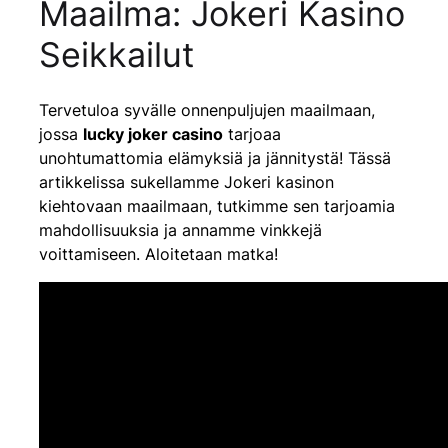
Maailma: Jokeri Kasino
Seikkailut
Tervetuloa syvälle onnenpuljujen maailmaan,
jossa
lucky joker casino
tarjoaa
unohtumattomia elämyksiä ja jännitystä! Tässä
artikkelissa sukellamme Jokeri kasinon
kiehtovaan maailmaan, tutkimme sen tarjoamia
mahdollisuuksia ja annamme vinkkejä
voittamiseen. Aloitetaan matka!