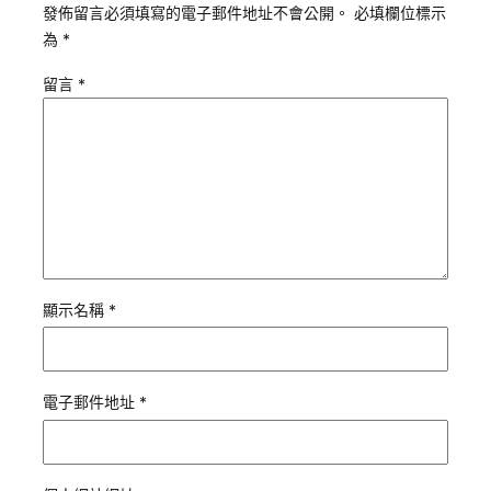
發佈留言必須填寫的電子郵件地址不會公開。
必填欄位標示
為
*
留言
*
顯示名稱
*
電子郵件地址
*