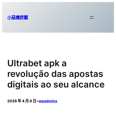
跳
至
小惡魔舒壓
主
要
內
容
Ultrabet apk a
revolução das apostas
digitais ao seu alcance
•
2026 年 4 月 8 日
wpadmins