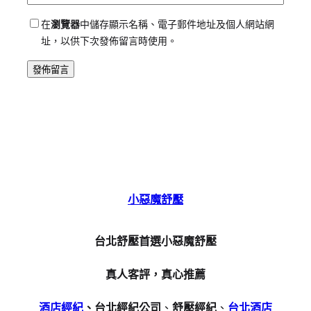
在
瀏覽器
中儲存顯示名稱、電子郵件地址及個人網站網
址，以供下次發佈留言時使用。
小惡魔舒壓
台北舒壓首選小惡魔舒壓
真人客評，真心推薦
酒店經紀
、台北經紀公司
、
舒壓經紀
、
台北酒店