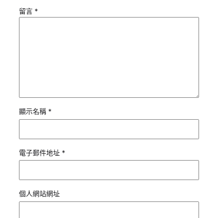
留言
*
顯示名稱
*
電子郵件地址
*
個人網站網址