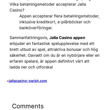
Vilka betalningsmetoder accepterar Jalla
Casino?
Appen accepterar flera betalningsmetoder,
inklusive kreditkort, e-plånböcker och
banköverföringar.
Sammanfattningsvis,
Jalla Casino appen
erbjuder en fantastisk spelupplevelse med ett
brett utbud av spel, attraktiva bonusar och hög
säkerhet. Oavsett om du är en nybörjare eller en
erfaren spelare, är appen definitivt värt att
ladda ner och utforska!
•
jallacasino-swish.com
Comments