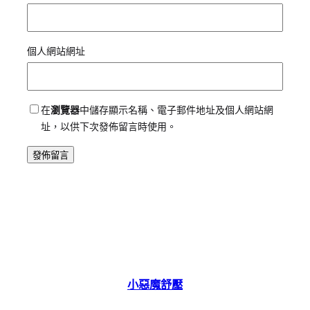
個人網站網址
在
瀏覽器
中儲存顯示名稱、電子郵件地址及個人網站網
址，以供下次發佈留言時使用。
小惡魔舒壓