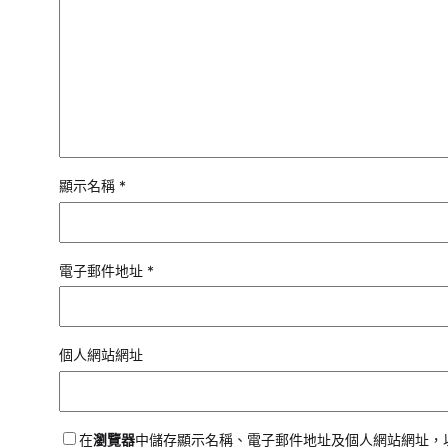
顯示名稱
*
電子郵件地址
*
個人網站網址
在
瀏覽器
中儲存顯示名稱、電子郵件地址及個人網站網址，