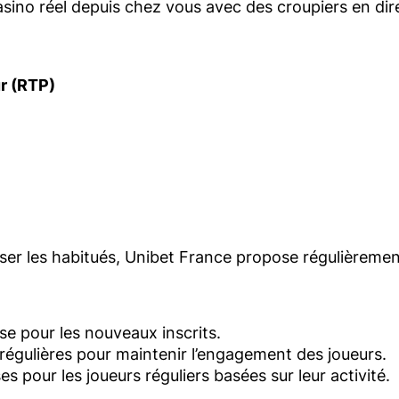
asino réel depuis chez vous avec des croupiers en dir
r (RTP)
ser les habitués, Unibet France propose régulièreme
e pour les nouveaux inscrits.
 régulières pour maintenir l’engagement des joueurs.
 pour les joueurs réguliers basées sur leur activité.