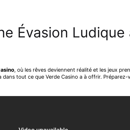
Une Évasion Ludique
asino
, où les rêves deviennent réalité et les jeux p
a dans tout ce que Verde Casino a à offrir. Préparez-