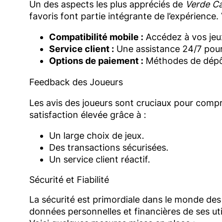
Un des aspects les plus appréciés de
Verde C
favoris font partie intégrante de l’expérience.
Compatibilité mobile :
Accédez à vos jeux
Service client :
Une assistance 24/7 pour
Options de paiement :
Méthodes de dépôt 
Feedback des Joueurs
Les avis des joueurs sont cruciaux pour compr
satisfaction élevée grâce à :
Un large choix de jeux.
Des transactions sécurisées.
Un service client réactif.
Sécurité et Fiabilité
La sécurité est primordiale dans le monde des
données personnelles et financières de ses uti