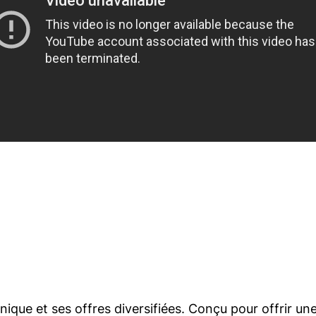
ique et ses offres diversifiées. Conçu pour offrir un