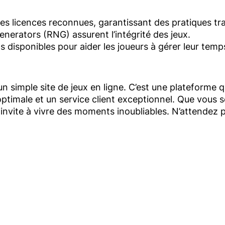
s licences reconnues, garantissant des pratiques tr
rators (RNG) assurent l’intégrité des jeux.
s disponibles pour aider les joueurs à gérer leur temp
un simple site de jeux en ligne. C’est une plateforme q
 optimale et un service client exceptionnel. Que vou
 invite à vivre des moments inoubliables. N’attendez 