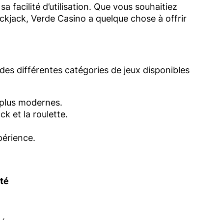
 facilité d’utilisation. Que vous souhaitiez
ackjack, Verde Casino a quelque chose à offrir
 des différentes catégories de jeux disponibles
 plus modernes.
k et la roulette.
périence.
té