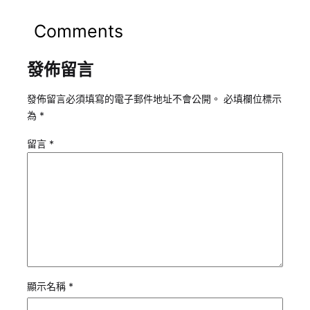
Comments
發佈留言
發佈留言必須填寫的電子郵件地址不會公開。
必填欄位標示
為
*
留言
*
顯示名稱
*