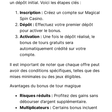
un dépôt initial. Voici les étapes clés :
Inscription :
Créez un compte sur Magical
Spin Casino.
Dépôt :
Effectuez votre premier dépôt
pour activer le bonus.
Activation :
Une fois le dépôt réalisé, le
bonus de tours gratuits sera
automatiquement crédité sur votre
compte.
Il est important de noter que chaque offre peut
avoir des conditions spécifiques, telles que des
mises minimales ou des jeux éligibles.
Avantages du bonus de tour magique
Risques réduits :
Profitez des gains sans
débourser d’argent supplémentaire.
Multiplicateurs :
Certains bonus incluent