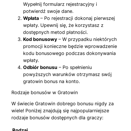
Wypełnij formularz rejestracyjny i
potwierdź swoje dane.
Wpłata
– Po rejestracji dokonaj pierwszej
wpłaty. Upewnij się, że korzystasz z
dostępnych metod płatności.
Kod bonusowy
– W przypadku niektórych
promocji konieczne będzie wprowadzenie
kodu bonusowego podczas dokonywania
wpłaty.
Odbiór bonusu
– Po spełnieniu
powyższych warunków otrzymasz swój
gratowin bonus na konto.
Rodzaje bonusów w Gratowin
W świecie Gratowin dobrego bonusu nigdy za
wiele! Poniżej znajdują się najpopularniejsze
rodzaje bonusów dostępnych dla graczy:
Rodzaj