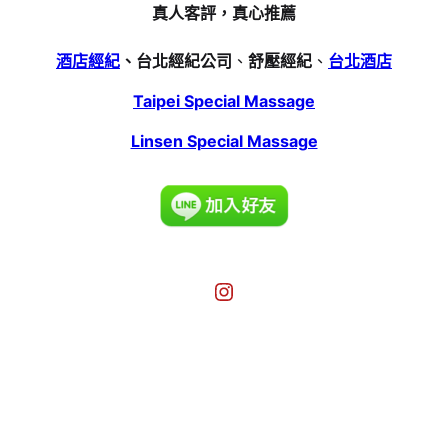
真人客評，真心推薦
酒店經紀
、台北經紀公司
、
舒壓經紀
、
台北酒店
Taipei Special Massage
Linsen Special Massage
Instagram