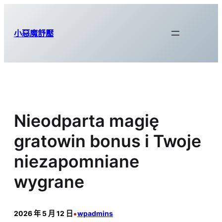
跳
至
小惡魔舒壓
主
要
內
容
Nieodparta magię
gratowin bonus i Twoje
niezapomniane
wygrane
•
2026 年 5 月 12 日
wpadmins