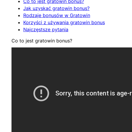
Co to jest gratowin bonus?
Jak uzyskać gratowin bonus?
Rodzaje bonusów w Gratowin
Korzyści z używania gratowin bonus
Najczęstsze pytania
Co to jest gratowin bonus?