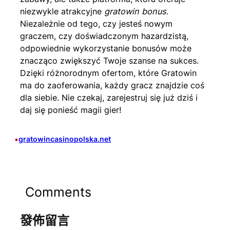
niezwykle atrakcyjne
gratowin bonus
.
Niezależnie od tego, czy jesteś nowym
graczem, czy doświadczonym hazardzistą,
odpowiednie wykorzystanie bonusów może
znacząco zwiększyć Twoje szanse na sukces.
Dzięki różnorodnym ofertom, które Gratowin
ma do zaoferowania, każdy gracz znajdzie coś
dla siebie. Nie czekaj, zarejestruj się już dziś i
daj się ponieść magii gier!
•
gratowincasinopolska.net
Comments
發佈留言